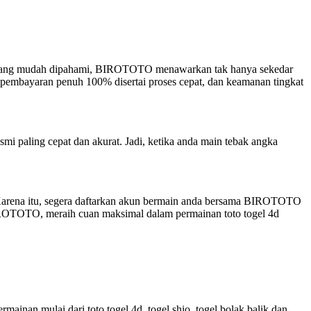
ah yang mudah dipahami, BIROTOTO menawarkan tak hanya sekedar
 pembayaran penuh 100% disertai proses cepat, dan keamanan tingkat
i paling cepat dan akurat. Jadi, ketika anda main tebak angka
 Karena itu, segera daftarkan akun bermain anda bersama BIROTOTO
 BIROTOTO, meraih cuan maksimal dalam permainan toto togel 4d
mainan mulai dari toto togel 4d, togel shio, togel bolak balik dan