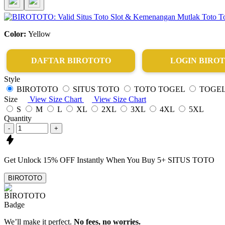
Color:
Yellow
DAFTAR BIROTOTO
LOGIN BIRO
Style
BIROTOTO
SITUS TOTO
TOTO TOGEL
TOGEL
Size
View Size Chart
View Size Chart
S
M
L
XL
2XL
3XL
4XL
5XL
Quantity
-
+
Get
Unlock 15%
OFF Instantly When You Buy
5+ SITUS TOTO
BIROTOTO
We’ll make it perfect.
No fees, no worries.