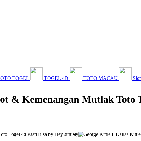
TOTO TOGEL
TOGEL 4D
TOTO MACAU
Slo
ot & Kemenangan Mutlak Toto To