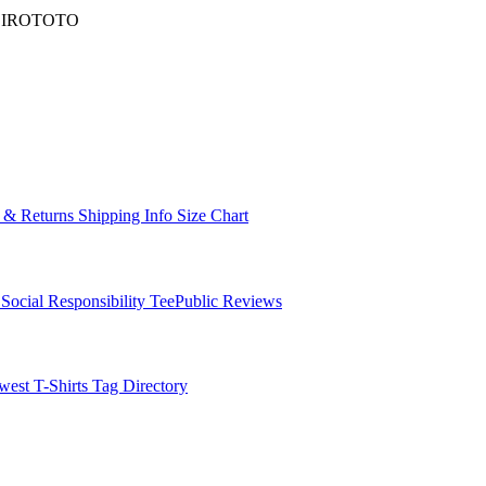
 & Returns
Shipping Info
Size Chart
t
Social Responsibility
TeePublic Reviews
west T-Shirts
Tag Directory