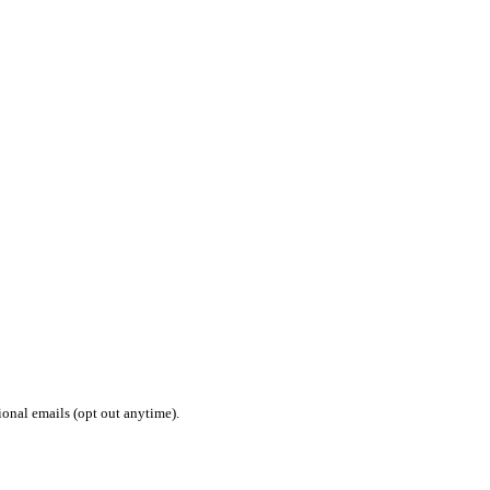
onal emails (opt out anytime).