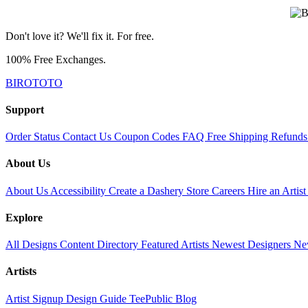
Don't love it? We'll fix it. For free.
100% Free Exchanges.
BIROTOTO
Support
Order Status
Contact Us
Coupon Codes
FAQ
Free Shipping
Refunds
About Us
About Us
Accessibility
Create a Dashery Store
Careers
Hire an Artis
Explore
All Designs
Content Directory
Featured Artists
Newest Designers
Ne
Artists
Artist Signup
Design Guide
TeePublic Blog