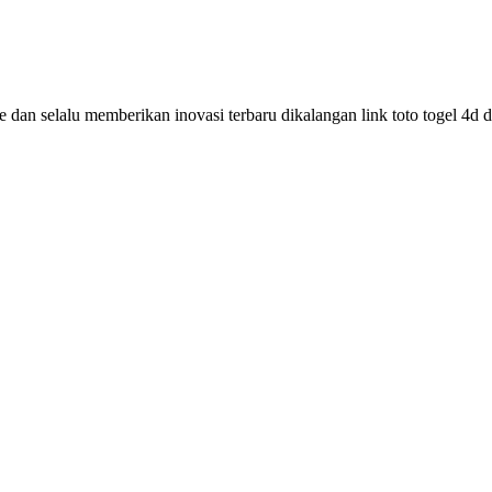
an selalu memberikan inovasi terbaru dikalangan link toto togel 4d d