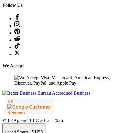
Follow Us
We Accept
© TP Apparel LLC 2012 - 2026
United States - $ USD