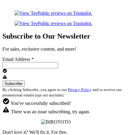
Subscribe to Our Newsletter
For sales, exclusive content, and more!
Email Address
*
By clicking Subscribe, you agree to our
Privacy Policy
and to receive our
promotional emails (opt out anytime).
You've successfully subscribed!
There was an issue subscribing, try again.
Don't love it? We'll fix it. For free.