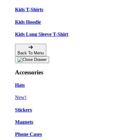
Kids T-Shirts
Kids Hoodie
Kids Long Sleeve T-Shirt
Back To Menu
Accessories
Hats
New!
Stickers
Magnets
Phone Cases