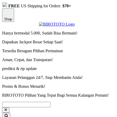
FREE
US Shipping for Orders
$70+
Shop
Hanya bermodal 5.000, Sudah Bisa Bermain!
Dapatkan Jackpot Besar Setiap Saat!
Tersedia Beragam Pilihan Permainan
Aman, Cepat, dan Transparan!
prediksi & rtp update
Layanan Pelanggan 24/7, Siap Membantu Anda!
Promo & Bonus Menarik!
BIROTOTO Pilihan Yang Tepat Bagi Semua Kalangan Pemain!