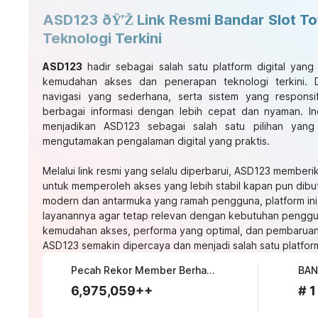
ASD123 ðŸ’Ž Link Resmi Bandar Slot T
Teknologi Terkini
ASD123
hadir sebagai salah satu platform digital yan
kemudahan akses dan penerapan teknologi terkini. 
navigasi yang sederhana, serta sistem yang respon
berbagai informasi dengan lebih cepat dan nyaman. I
menjadikan ASD123 sebagai salah satu pilihan yan
mengutamakan pengalaman digital yang praktis.
Melalui link resmi yang selalu diperbarui, ASD123 membe
untuk memperoleh akses yang lebih stabil kapan pun dibu
modern dan antarmuka yang ramah pengguna, platform ini 
layanannya agar tetap relevan dengan kebutuhan pengguna
kemudahan akses, performa yang optimal, dan pembaruan
ASD123 semakin dipercaya dan menjadi salah satu platfor
Pecah Rekor Member Berhasil Jackpot Di ASD123 Tolal
6,975,059++
# 1