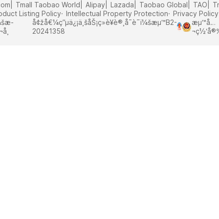
com
Tmall Taobao World
Alipay
Lazada
Taobao Global
TAO
T
oduct Listing Policy
Intellectual Property Protection
Privacy Policy
šæ­
å¢žå€¼ç”µä¿¡ä¸šåŠ¡ç»è¥è®¸å¯è¯ï¼šæµ™B2-
æµ™å…
å¸
20241358
¬ç½‘å®