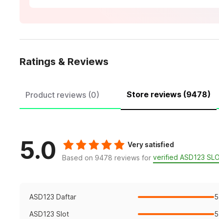
Ratings & Reviews
Store reviews (9478)
Product reviews (0)
5.0
Very satisfied
verified ASD123 SL
Based on 9478 reviews for
ASD123 Daftar
5
ASD123 Slot
5