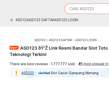
iphones 16
What are you looking 
CARI ASD123
torras phone case
samsung note 20 5g 
ASD123
ASD123 DAFTAR
ASD123 LOGIN
iphones 15 pro max
ASD123
ASD123 DAFTAR
ASD123 LOGIN
ASD123 ðŸ’Ž Link Resmi Bandar Slot Tot
Teknologi Terkini
#1
most popular in 
There are best reviews
1.777.777 sold
ASD123
Slot Gacor Gampang Menang