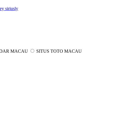
DAR MACAU
SITUS TOTO MACAU