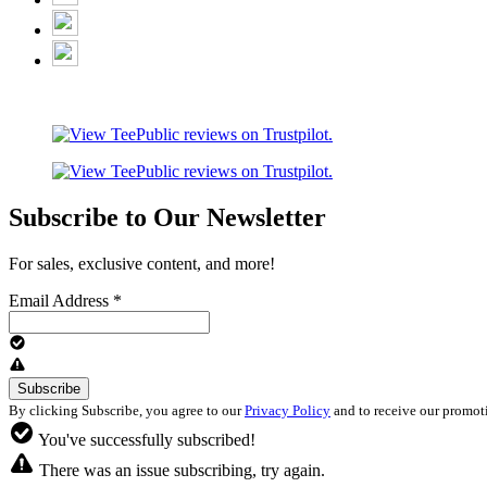
Subscribe to Our Newsletter
For sales, exclusive content, and more!
Email Address
*
By clicking Subscribe, you agree to our
Privacy Policy
and to receive our promoti
You've successfully subscribed!
There was an issue subscribing, try again.