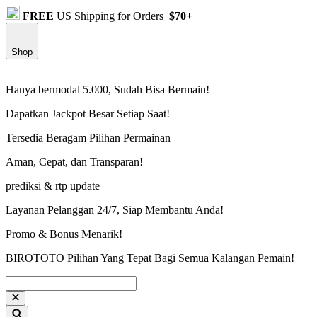
FREE
US Shipping for Orders
$70+
Shop
Hanya bermodal 5.000, Sudah Bisa Bermain!
Dapatkan Jackpot Besar Setiap Saat!
Tersedia Beragam Pilihan Permainan
Aman, Cepat, dan Transparan!
prediksi & rtp update
Layanan Pelanggan 24/7, Siap Membantu Anda!
Promo & Bonus Menarik!
BIROTOTO Pilihan Yang Tepat Bagi Semua Kalangan Pemain!