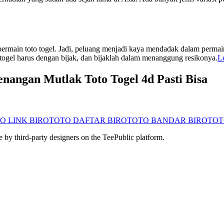
rmain toto togel. Jadi, peluang menjadi kaya mendadak dalam permaina
 togel harus dengan bijak, dan bijaklah dalam menanggung resikonya.
L
angan Mutlak Toto Togel 4d Pasti Bisa
O LINK
BIROTOTO DAFTAR
BIROTOTO BANDAR
BIROTO
 by third-party designers on the TeePublic platform.