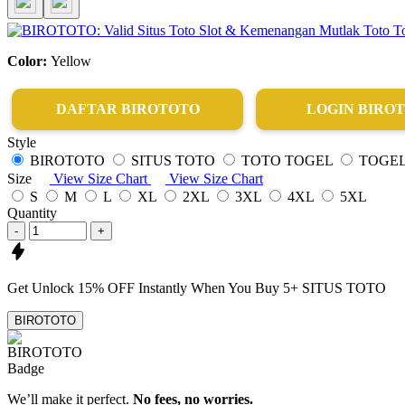
Color:
Yellow
DAFTAR BIROTOTO
LOGIN BIRO
Style
BIROTOTO
SITUS TOTO
TOTO TOGEL
TOGEL
Size
View Size Chart
View Size Chart
S
M
L
XL
2XL
3XL
4XL
5XL
Quantity
-
+
Get
Unlock 15%
OFF Instantly When You Buy
5+ SITUS TOTO
BIROTOTO
We’ll make it perfect.
No fees, no worries.