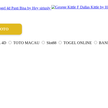
TOTO
 4D
TOTO MACAU
Slot88
TOGEL ONLINE
BAN