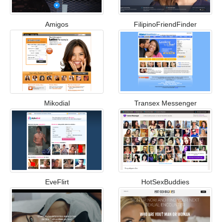
Amigos
FilipinoFriendFinder
Mikodial
Transex Messenger
EveFlirt
HotSexBuddies