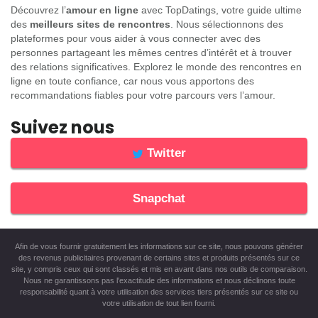
Découvrez l’
amour en ligne
avec TopDatings, votre guide ultime
des
meilleurs sites de rencontres
. Nous sélectionnons des
plateformes pour vous aider à vous connecter avec des
personnes partageant les mêmes centres d’intérêt et à trouver
des relations significatives. Explorez le monde des rencontres en
ligne en toute confiance, car nous vous apportons des
recommandations fiables pour votre parcours vers l’amour.
Suivez nous
Twitter
Snapchat
Afin de vous fournir gratuitement les informations sur ce site, nous pouvons générer
des revenus publicitaires provenant de certains sites et produits présentés sur ce
site, y compris ceux qui sont classés et mis en avant dans nos outils de comparaison.
Nous ne garantissons pas l'exactitude des informations et nous déclinons toute
responsabilité quant à votre utilisation des services tiers présentés sur ce site ou
votre utilisation de tout lien fourni.