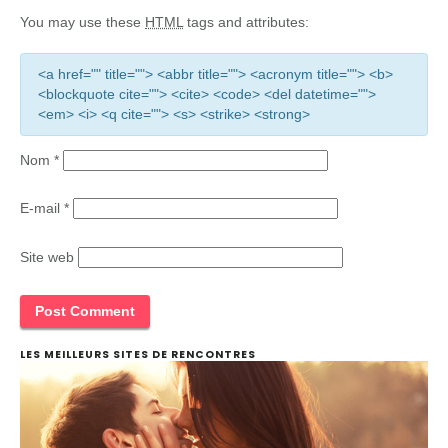
You may use these
HTML
tags and attributes:
<a href="" title=""> <abbr title=""> <acronym title=""> <b>
<blockquote cite=""> <cite> <code> <del datetime="">
<em> <i> <q cite=""> <s> <strike> <strong>
Nom
*
E-mail
*
Site web
LES MEILLEURS SITES DE RENCONTRES