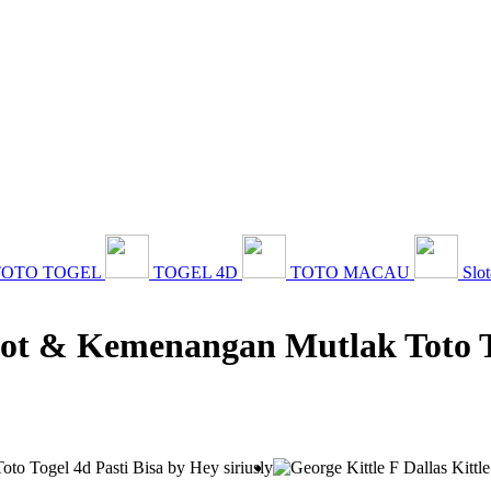
TOTO TOGEL
TOGEL 4D
TOTO MACAU
Slo
ot & Kemenangan Mutlak Toto To