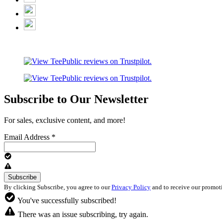
Subscribe to Our Newsletter
For sales, exclusive content, and more!
Email Address
*
By clicking Subscribe, you agree to our
Privacy Policy
and to receive our promoti
You've successfully subscribed!
There was an issue subscribing, try again.