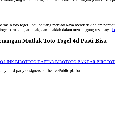
rmain toto togel. Jadi, peluang menjadi kaya mendadak dalam permaina
 togel harus dengan bijak, dan bijaklah dalam menanggung resikonya.
L
angan Mutlak Toto Togel 4d Pasti Bisa
O LINK
BIROTOTO DAFTAR
BIROTOTO BANDAR
BIROTO
 by third-party designers on the TeePublic platform.