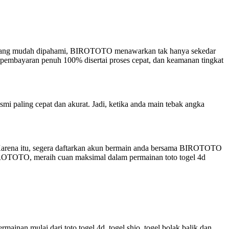
ah yang mudah dipahami, BIROTOTO menawarkan tak hanya sekedar
 pembayaran penuh 100% disertai proses cepat, dan keamanan tingkat
i paling cepat dan akurat. Jadi, ketika anda main tebak angka
 Karena itu, segera daftarkan akun bermain anda bersama BIROTOTO
 BIROTOTO, meraih cuan maksimal dalam permainan toto togel 4d
mainan mulai dari toto togel 4d, togel shio, togel bolak balik dan