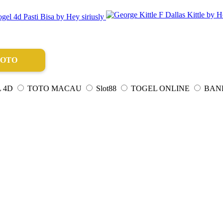
TOTO
 4D
TOTO MACAU
Slot88
TOGEL ONLINE
BAN