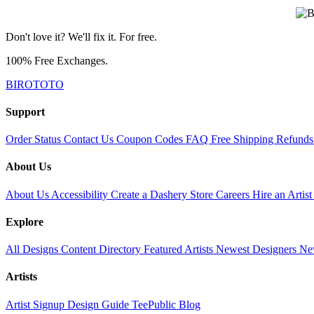
Don't love it? We'll fix it. For free.
100% Free Exchanges.
BIROTOTO
Support
Order Status
Contact Us
Coupon Codes
FAQ
Free Shipping
Refunds
About Us
About Us
Accessibility
Create a Dashery Store
Careers
Hire an Artis
Explore
All Designs
Content Directory
Featured Artists
Newest Designers
Ne
Artists
Artist Signup
Design Guide
TeePublic Blog